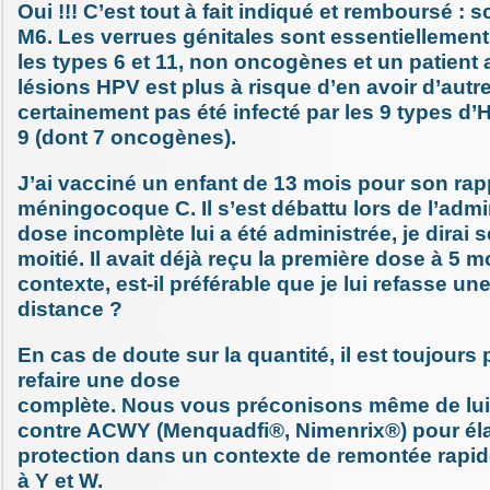
Oui !!! C’est tout à fait indiqué et remboursé :
M6. Les verrues génitales sont essentiellemen
les types 6 et 11, non oncogènes et un patient
lésions HPV est plus à risque d’en avoir d’autres
certainement pas été infecté par les 9 types d
9 (dont 7 oncogènes).
J’ai vacciné un enfant de 13 mois pour son rapp
méningocoque C. Il s’est débattu lors de l’admi
dose incomplète lui a été administrée, je dirai 
moitié. Il avait déjà reçu la première dose à 5 
contexte, est-il préférable que je lui refasse un
distance ?
En cas de doute sur la quantité, il est toujours 
refaire une dose
complète. Nous vous préconisons même de lui 
contre ACWY (Menquadfi®, Nimenrix®) pour éla
protection dans un contexte de remontée rapid
à Y et W.