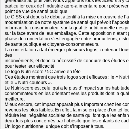
généralisé au plus vite. Nous appelons tous les acteurs à y c
particulier ceux de l’industrie agro-alimentaire pour préserver 
point de vue de santé publique.
Le CISS est depuis le début attentif à la mise en œuvre de l’ar
modernisation de notre système de santé qui prévoit l’apposi
informant le consommateur sur la qualité nutritionnelle des pr
sur la face avant de leur emballage. Cette apposition n’étant 
phase de concertation s’est engagée entre producteurs, distr
de santé publique et citoyens-consommateurs.
La concertation a fait émerger plusieurs logos, contenant tou
des
inconvénients, et donc la nécessité de conduire des études e
pour tester leur efficacité.
Le logo Nutri-score / 5C arrive en tête
Ces études montrent que trois logos sont efficaces : le « Nutr
et le « Nutri-couleurs ».
Le Nutri-score est celui qui a le plus d’impact sur les habitud
consommateurs en les orientant vers les produits dont la quali
meilleure.
Mieux encore, cet impact apparaît plus important chez les 
revenus les plus faibles. En effet, la mise en place d’un tel 
réduire les inégalités sociales de santé qui font que les enfan
deux fois plus concernés par l’obésité que les enfants de cad
Un logo nutritionnel unique doit s’imposer à tous.