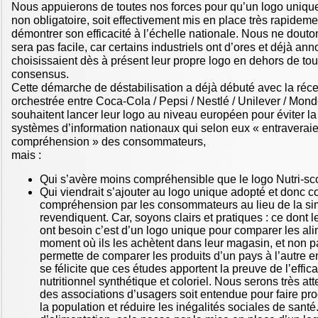
Nous appuierons de toutes nos forces pour qu’un logo uniqu
non obligatoire, soit effectivement mis en place très rapideme
démontrer son efficacité à l’échelle nationale. Nous ne dout
sera pas facile, car certains industriels ont d’ores et déjà ann
choisissaient dès à présent leur propre logo en dehors de to
consensus.
Cette démarche de déstabilisation a déjà débuté avec la récen
orchestrée entre Coca-Cola / Pepsi / Nestlé / Unilever / Mond
souhaitent lancer leur logo au niveau européen pour éviter la
systèmes d’information nationaux qui selon eux « entraveraie
compréhension » des consommateurs,
mais :
Qui s’avère moins compréhensible que le logo Nutri-sc
Qui viendrait s’ajouter au logo unique adopté et donc c
compréhension par les consommateurs au lieu de la sim
revendiquent. Car, soyons clairs et pratiques : ce dont
ont besoin c’est d’un logo unique pour comparer les al
moment où ils les achètent dans leur magasin, et non p
permette de comparer les produits d’un pays à l’autre 
se félicite que ces études apportent la preuve de l’effic
nutritionnel synthétique et coloriel. Nous serons très att
des associations d’usagers soit entendue pour faire pro
la population et réduire les inégalités sociales de santé