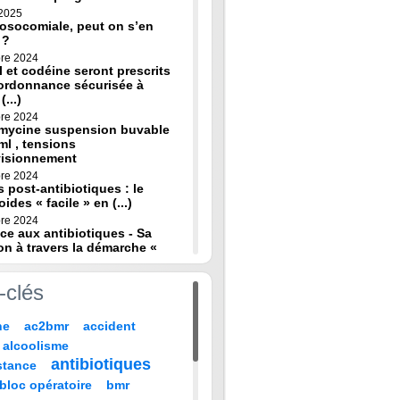
 2025
osocomiale, peut on s’en
 ?
re 2024
 et codéine seront prescrits
ordonnance sécurisée à
(...)
re 2024
omycine suspension buvable
ml , tensions
visionnement
re 2024
s post-antibiotiques : le
oides « facile » en (...)
re 2024
ce aux antibiotiques - Sa
on à travers la démarche «
re 2024
-clés
de diagnostic en médecine
 HAS
ne
ac2bmr
accident
 2024
médicales : « quand leur vie
alcoolisme
 sur TF1 mardi 22 (...)
antibiotiques
stance
 2024
, codeine : de nouvelles
bloc opératoire
bmr
pour prévenir la