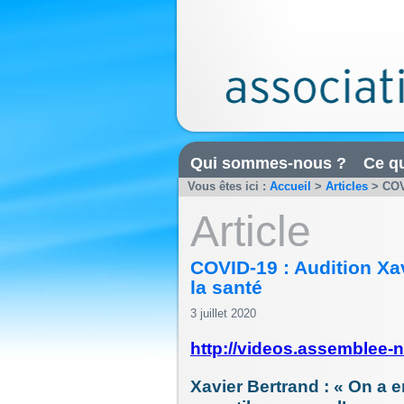
Qui sommes-nous ?
Ce qu
Vous êtes ici :
Accueil
>
Articles
>
COV
Article
COVID-19 : Audition Xav
la santé
3 juillet 2020
http://videos.assemblee-n
Xavier Bertrand : « On a 