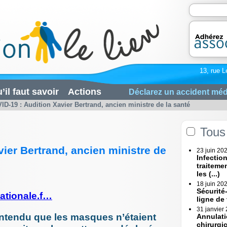
13, rue L
’il faut savoir
Actions
Déclarez un accident méd
ID-19 : Audition Xavier Bertrand, ancien ministre de la santé
Tous 
ier Bertrand, ancien ministre de
23 juin 20
Infectio
traiteme
les (...)
18 juin 20
Sécurité
ationale.f…
ligne de
31 janvier
entendu que les masques n’étaient
Annulati
chirurgi