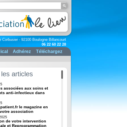
e Corbusier - 92100 Boulogne Billancourt
06 22 60 22 28
ical
Adhérez
Téléchargez
les articles
25
ns associées aux soins et
nts anti-infectieux dans
25
-patient.fr le magazine en
 votre association
 2025
on de votre intervention
cale et Reprogrammation