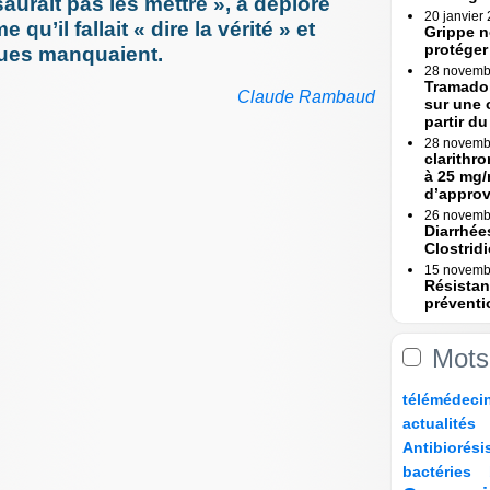
saurait pas les mettre », a déploré
20 janvier
 qu’il fallait « dire la vérité » et
Grippe n
protéger
ques manquaient.
28 novemb
Tramadol
Claude Rambaud
sur une 
partir du 
28 novemb
clarithr
à 25 mg/
d’appro
26 novemb
Diarrhée
Clostridi
15 novemb
Résistan
préventi
Une (...)
15 novemb
Mots
Erreurs 
Rapport
8/254
30/254
22/254
45/254
télémédeci
23 octobre
Erreurs 
34/254
9/254
actualités
bascule »
97/254
9/254
Antibiorési
17 octobre
13/254
54/254
97/254
Tramadol
bactéries
mesures 