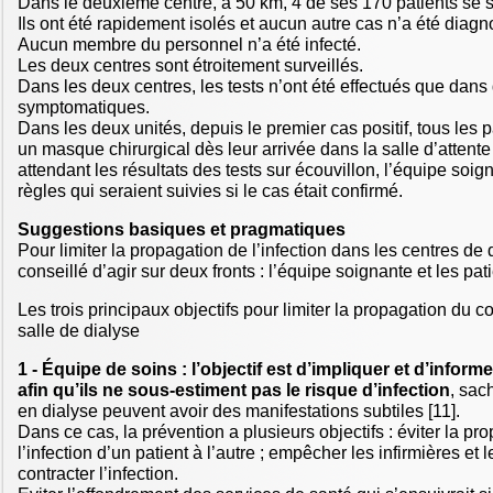
Dans le deuxième centre, à 50 km, 4 de ses 170 patients se s
Ils ont été rapidement isolés et aucun autre cas n’a été diagn
Aucun membre du personnel n’a été infecté.
Les deux centres sont étroitement surveillés.
Dans les deux centres, les tests n’ont été effectués que dans
symptomatiques.
Dans les deux unités, depuis le premier cas positif, tous les p
un masque chirurgical dès leur arrivée dans la salle d’attent
attendant les résultats des tests sur écouvillon, l’équipe soig
règles qui seraient suivies si le cas était confirmé.
Suggestions basiques et pragmatiques
Pour limiter la propagation de l’infection dans les centres de d
conseillé d’agir sur deux fronts : l’équipe soignante et les pati
Les trois principaux objectifs pour limiter la propagation du c
salle de dialyse
1 - Équipe de soins : l’objectif est d’impliquer et d’inform
afin qu’ils ne sous-estiment pas le risque d’infection
, sac
en dialyse peuvent avoir des manifestations subtiles [11].
Dans ce cas, la prévention a plusieurs objectifs : éviter la pr
l’infection d’un patient à l’autre ; empêcher les infirmières et
contracter l’infection.