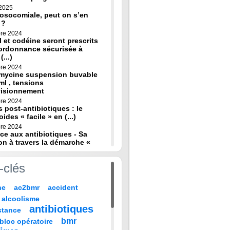
 2025
osocomiale, peut on s’en
 ?
re 2024
 et codéine seront prescrits
ordonnance sécurisée à
(...)
re 2024
omycine suspension buvable
ml , tensions
visionnement
re 2024
s post-antibiotiques : le
oides « facile » en (...)
re 2024
ce aux antibiotiques - Sa
on à travers la démarche «
re 2024
-clés
de diagnostic en médecine
 HAS
ne
ac2bmr
accident
 2024
médicales : « quand leur vie
alcoolisme
 sur TF1 mardi 22 (...)
antibiotiques
stance
 2024
, codeine : de nouvelles
bmr
bloc opératoire
pour prévenir la