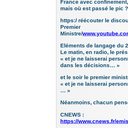
France avec confinement
mais où est passé le pic 
https:/ réécouter le disco
Premier
Ministre/
www.youtube.c
Eléments de langage du 
Le matin, en radio, le pré
« et je ne laisserai perso
dans les décisions… »
et le soir le premier mini
« et je ne laisserai perso
… »
Néanmoins, chacun penser
CNEWS :
https://www.cnews.fr/emi