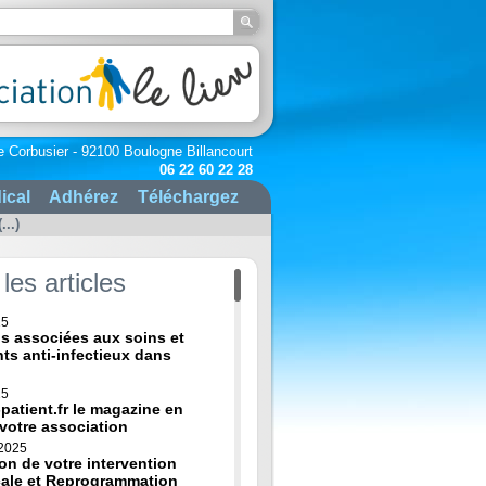
e Corbusier - 92100 Boulogne Billancourt
06 22 60 22 28
ical
Adhérez
Téléchargez
..)
les articles
25
ns associées aux soins et
nts anti-infectieux dans
25
-patient.fr le magazine en
 votre association
 2025
on de votre intervention
cale et Reprogrammation