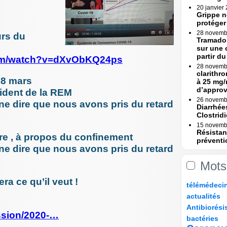
,
20 janvier
?
Grippe n
protéger
28 novemb
urs du
Tramadol
sur une 
partir du 
om/watch?v=dXvObKQ24ps
28 novemb
clarithr
28 mars
à 25 mg/
d’appro
sident de la REM
26 novemb
nne dire que nous avons pris du retard
Diarrhée
Clostridi
15 novemb
Résistan
stre , à propos du confinement
préventi
nne dire que nous avons pris du retard
Une (...)
15 novemb
Mots
Erreurs 
Rapport
a ce qu’il veut !
8/200
24/200
24/200
24/200
télémédeci
23 octobre
Erreurs 
34/200
15/200
actualités
bascule »
93/200
13/200
Antibiorési
17 octobre
ssion/2020-…
8/200
61/200
90/200
Tramadol
bactéries
mesures 