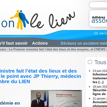
13, rue L
’il faut savoir
Actions
Déclarez un accident méd
mars : Le Premier ministre fait l’état des lieux et des moyens, et CNEWS (.
Tous 
istre fait l’état des lieux et des
23 juin 20
Infectio
le point avec JP Thierry, médecin
traiteme
mbre du LIEN
les (...)
18 juin 20
Sécurité
ligne de
31 janvier
Annulati
ndémie en
chirurgi