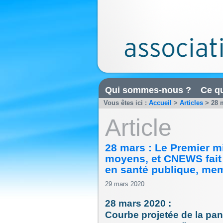
Qui sommes-nous ?
Ce qu
Vous êtes ici :
Accueil
>
Articles
>
28 
Article
28 mars : Le Premier min
moyens, et CNEWS fait 
en santé publique, me
29 mars 2020
28 mars 2020 :
Courbe projetée de la pa