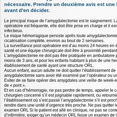
nécessaire. Prendre un deuxième avis est un
avant d’en décider.
Le principal risque de l’amygdalectomie est le saignement. L
opératoire est fréquente, elle doit être prise en charge et il ex
infectieux.
Le risque hémorragique persiste après toute amygdalectomie
cicatrisation complète, environ au bout de 2 semaines.
La surveillance post opératoire est d’au moins 24 heures en 
santé et une équipe chirurgicale doit être à proximité pendant
L’amygdalectomie ne doit pas être pratiquée en ambulatoire 
moins de 3 ans, et pour les enfants habitant à plus de une he
établissement de santé ayant une structure ORL.
Aucun enfant, aucun adulte ne doit quitter l’établissement de
amygdalectomie sans avoir été examiné par l’opérateur ou u
Eviter de se faire opérer des amygdales une veille de week-e
de « pont ».
Et en cas d’hémorragie, ne pas perdre de temps, appeler le c
chirurgien concerné s’il est joignable rapidement, ou retourne
l’établissement où s’est passé l’amygdalectomie s’il est proc
rendre dans une unité d’urgence très proche. Ne pas quitter 
examen ORL Si le patient est allé en clinique, ne pas se cont
d’infirmière, exiger qu’un médecin ORL fasse un examen de l