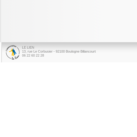
LE LIEN
13, rue Le Corbusier - 92100 Boulogne Billancourt
06 22 60 22 28