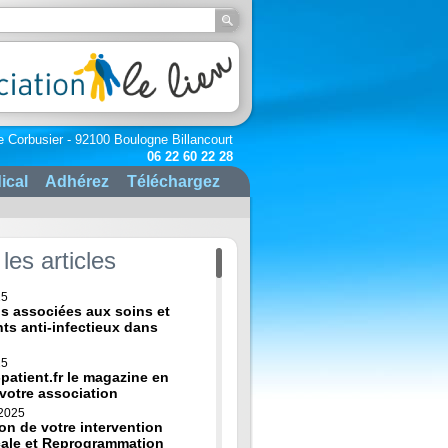
e Corbusier - 92100 Boulogne Billancourt
06 22 60 22 28
ical
Adhérez
Téléchargez
les articles
25
ns associées aux soins et
nts anti-infectieux dans
25
-patient.fr le magazine en
 votre association
 2025
on de votre intervention
cale et Reprogrammation