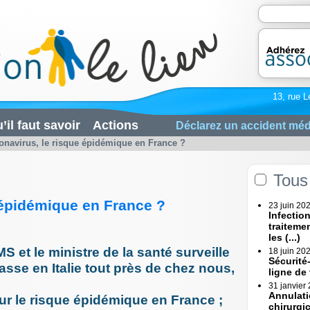
13, rue L
’il faut savoir
Actions
Déclarez un accident méd
onavirus, le risque épidémique en France ?
Tous 
 épidémique en France ?
23 juin 20
Infectio
traiteme
les (...)
S et le ministre de la santé surveille
18 juin 20
Sécurité
asse en Italie tout près de chez nous,
ligne de
31 janvier
Annulati
sur le risque épidémique en France ;
chirurgi