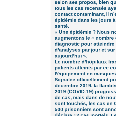
selon ses propos, bien qu
tous les cas recensés aya
contact contaminant, il n’
épidémie dans les jours à
santé.
« Une épidémie ? Nous no
augmentons le « nombre d
diagnostic pour atteindre 
d’analyses par jour et sur 
aujourd’hui ».
Le nombre d’hôpitaux fran
patients atteints par ce c
l’équipement en masques 
Signalée officiellement po
décembre 2019, la flambée
2019 (COVID-19) progres
de cas, mais dans de nouve
sont touchés, les cas en 
500 prisonniers sont ann
déclare 12 cas mortels, Le