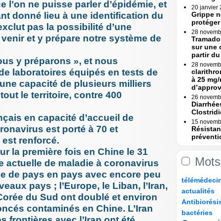
e l’on ne puisse parler d’épidémie, et
20 janvier
nt donné lieu à une identification du
Grippe n
protéger
exclut pas la possibilité d’une
28 novemb
 venir et y prépare notre système de
Tramadol
sur une 
partir du 
us y préparons », et nous
28 novemb
e laboratoires équipés en tests de
clarithr
à 25 mg/
une capacité de plusieurs milliers
d’appro
tout le territoire, contre 400
26 novemb
Diarrhée
Clostridi
çais en capacité d’accueil de
15 novemb
oronavirus est porté à 70 et
Résistan
préventi
est renforcé.
Une (...)
ur la première fois en Chine le 31
15 novemb
Mots
Erreurs 
 actuelle de maladie à coronavirus
Rapport
se de pays en pays avec encore peu
7/206
28/206
21/206
22/206
télémédeci
23 octobre
aux pays ; l’Europe, le Liban, l’Iran,
Erreurs 
37/206
13/206
actualités
bascule »
Corée du Sud ont doublé et environ
104/206
11/206
Antibiorési
17 octobre
oncés contaminés en Chine. L’Iran
7/206
61/206
88/206
Tramadol
bactéries
s frontières avec l’Iran ont été
mesures 