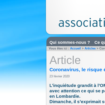
Qui sommes-nous ?
Ce qu
Vous êtes ici :
Accueil
>
Articles
>
Cor
Article
Coronavirus, le risque
23 février 2020
L’inquiétude grandit à l’OM
avec attention ce qui se p
en Lombardie.
Dimanche, il s’exprimait 