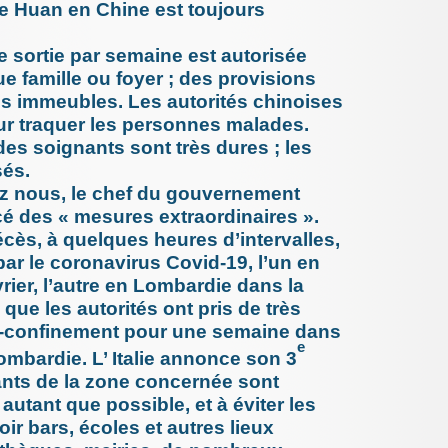
13/206
7/206
Vaccination
 de Huan en Chine est toujours
de leur f
7/206
12/206
vascularite
24 avril 2
TIQUES &
enquête
 sortie par semaine est autorisée
d’une no
 famille ou foyer ; des provisions
les (...)
s immeubles. Les autorités chinoises
12 avril 2
Prévenir
ur traquer les personnes malades.
chez les
des soignants sont très dures ; les
4 avril 202
Je suis u
sés.
effet in
hez nous, le chef du gouvernement
un (...)
 des « mesures extraordinaires ».
28 mars 2
Méningo
écès, à quelques heures d’intervalles,
HAS pour
par le coronavirus Covid-19, l’un en
de (...)
vrier, l’autre en Lombardie dans la
9 février 2
Ibuprofè
que les autorités ont pris de très
et reco
-confinement pour une semaine dans
1er février
Virus hi
e
ombardie. L’ Italie annonce son 3
gestes im
ants de la zone concernée sont
25 janvier
Alcool e
autant que possible, et à éviter les
janvier s
oir bars, écoles et autres lieux
23 janvier
Les domm