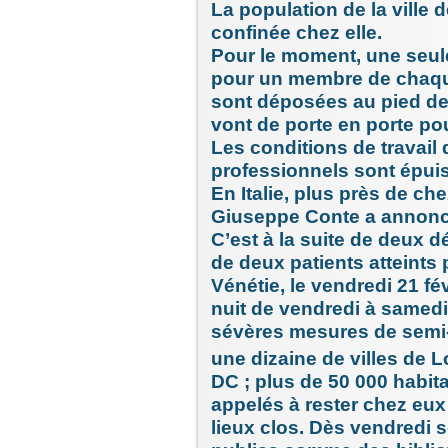
La population de la ville
confinée chez elle.
Pour le moment, une seule
pour un membre de chaque
sont déposées au pied de
vont de porte en porte po
Les conditions de travail 
professionnels sont épui
En Italie, plus près de c
Giuseppe Conte a annoncé
C’est à la suite de deux d
de deux patients atteints 
Vénétie, le vendredi 21 fé
nuit de vendredi à samedi 
sévères mesures de semi
une dizaine de villes de L
DC ; plus de 50 000 habit
appelés à rester chez eux 
lieux clos. Dès vendredi s