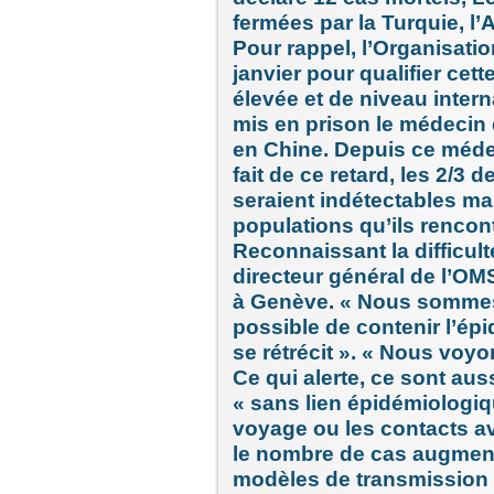
fermées par la Turquie, l’
Pour rappel, l’Organisatio
janvier pour qualifier c
élevée et de niveau interna
mis en prison le médecin q
en Chine. Depuis ce médec
fait de ce retard, les 2/3 
seraient indétectables ma
populations qu’ils rencont
Reconnaissant la difficult
directeur général de l’OMS
à Genève. « Nous sommes
possible de contenir l’épi
se rétrécit ». « Nous voyo
Ce qui alerte, ce sont au
« sans lien épidémiologiqu
voyage ou les contacts 
le nombre de cas augment
modèles de transmission d