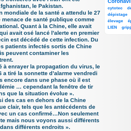
7/206
27/206
Coronav
dépenda
Afghanistan, le Pakistan.
12/206
100/206
16/206
cytotec
d
8 octobre 
n mondiale de la santé a attendu le 27
15/206
11/206
Les acc
dépistage
France, 
ette menace de santé publique comme
19/206
14/206
élevage
é
écarter (.
tional. Quant à la Chine, elle avait
11/206
11/206
LIEN
grip
12 septem
ui avait osé lancé l’alerte en premier
7/206
190/206
A l’occas
indemnisat
infec
semain
15/206
in est décédé de cette infection. Du
12 septem
des patients infectés sortis de Chine
7/206
14/206
Antibior
nosocomial
réductio
is peuvent contaminer les
10/206
10/206
14/206
irradiation
29 août 20
7/206
8/206
49/206
rent.
justice
le
Culture 
20/206
32/206
14/206
é à enrayer la propagation du virus, le
masques
les hopi
11/206
9/206
7/206
 a tiré la sonnette d’alarme vendredi
27 août 20
mesvaccins
Mpox, in
7/206
7/206
 encore dans une phase où il est
oxygénothé
transmis
démie … cependant la fenêtre de tir
Phagothérap
6 juin 202
7/206
11/206
Chirurgie
Privation d
ns que la situation évolue ».
savoir av
7/206
189/206
ssi des cas en dehors de la Chine
qualité
rec
19 mai 20
publi
206/206
8/206
Erreurs 
e clair, tels que les antécédents de
14/206
7/206
16/206
8/206
19 mai 20
avec un cas confirmé…Non seulement
SEGUR
s
Accident
7/206
13/206
e mais nous voyons aussi différents
tests dépis
par la H
86/206
7/206
tri des pat
ans différents endroits ».
6 mai 202
Pourquoi