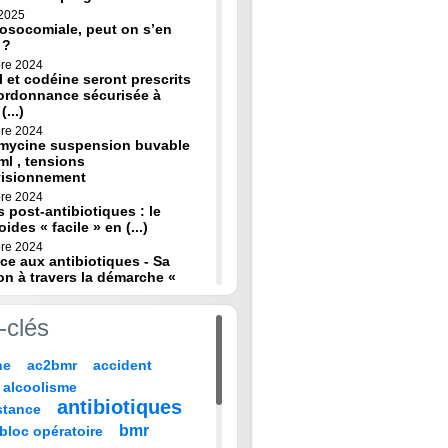
 2025
osocomiale, peut on s’en
 ?
re 2024
 et codéine seront prescrits
ordonnance sécurisée à
(...)
re 2024
omycine suspension buvable
ml , tensions
visionnement
re 2024
s post-antibiotiques : le
oides « facile » en (...)
re 2024
ce aux antibiotiques - Sa
on à travers la démarche «
re 2024
-clés
de diagnostic en médecine
 HAS
ne
ac2bmr
accident
 2024
médicales : « quand leur vie
alcoolisme
 sur TF1 mardi 22 (...)
antibiotiques
stance
 2024
, codeine : de nouvelles
bmr
bloc opératoire
pour prévenir la