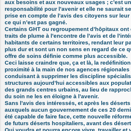
aux besoins et aux nouveaux usages ; c’est u
responsabilité pour l’avenir et elle ne saurait s
prise en compte de l’avis des citoyens sur leur p
ce qui n’est pas gagné.
Certains GHT ou regroupement d’hôpitaux ont 
traits de plume à l’encontre de l’avis et de l’int
habitants de certains territoires, rendant leur 
plus dur et sont un non sens en regard de ce qu
offre de soins définie comme plus accessible.
Ceci laisse craindre que, ça et là, la redéfiniti
proximité à la main de nos agences régionales 
conduisant à supprimer les discipline spéciali
structures aujourd’hui accessibles aux popula
des grands centres urbains, au lieu de rapproc
du soin ne les en éloigne à l’avenir.
Sans l’avis des intéressés, et après les déser
auxquels aucun gouvernement de ces 20 derni
été capable de faire face, cette nouvelle réform
de futurs déserts hospitaliers, avant des désert
Qui voudra et pourra encore vivre, travailler et v