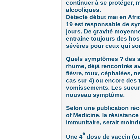
continuer à se protéger, 
alcooliques.
Détecté début mai en Afri
19 est responsable de s
jours. De gravité moyenn
entraine toujours des hosp
sévères pour ceux qui son
Quels symptômes ? des s
rhume, déjà rencontrés ave
fièvre, toux, céphalées, n
cas sur 4) ou encore des 
vomissements. Les sueur
nouveau symptôme.
Selon une publication ré
of Medicine, la résistanc
immunitaire, serait moindr
e
Une 4
dose de vaccin (ou