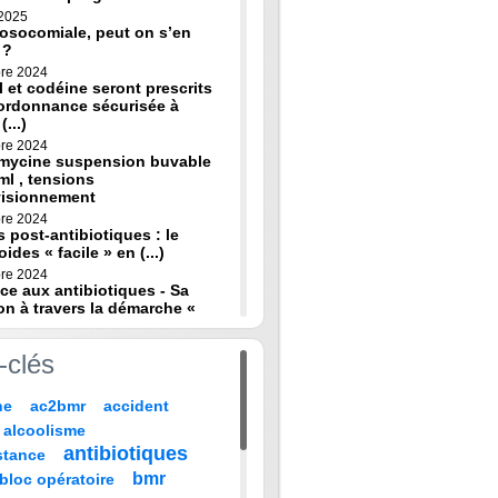
 2025
osocomiale, peut on s’en
 ?
re 2024
 et codéine seront prescrits
ordonnance sécurisée à
(...)
re 2024
omycine suspension buvable
ml , tensions
visionnement
re 2024
s post-antibiotiques : le
oides « facile » en (...)
re 2024
ce aux antibiotiques - Sa
on à travers la démarche «
re 2024
-clés
de diagnostic en médecine
 HAS
ne
ac2bmr
accident
 2024
médicales : « quand leur vie
alcoolisme
 sur TF1 mardi 22 (...)
antibiotiques
stance
 2024
, codeine : de nouvelles
bmr
bloc opératoire
pour prévenir la