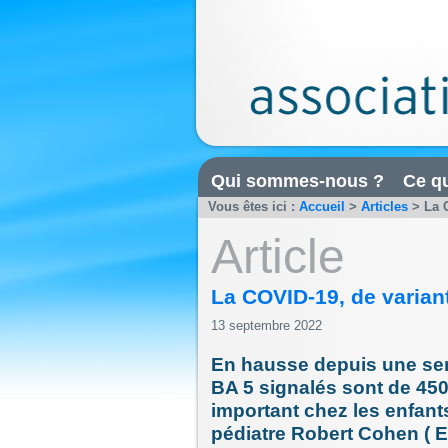
Qui sommes-nous ?
Ce qu
Vous êtes ici :
Accueil
>
Articles
>
La 
Article
La COVID-19, de variant
13 septembre 2022
En hausse depuis une sem
BA 5 signalés sont de 4500
important chez les enfant
pédiatre Robert Cohen ( E