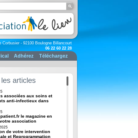
e Corbusier - 92100 Boulogne Billancourt
06 22 60 22 28
ical
Adhérez
Téléchargez
les articles
25
ns associées aux soins et
nts anti-infectieux dans
25
-patient.fr le magazine en
 votre association
 2025
on de votre intervention
cale et Reprogrammation