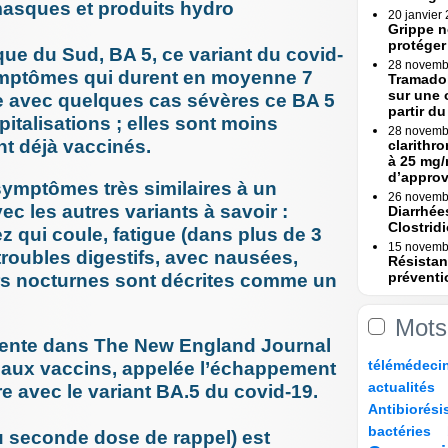
masques et produits hydro
20 janvier
Grippe n
protéger
que du Sud, BA 5, ce variant du covid-
28 novemb
ymptômes qui durent en moyenne 7
Tramadol
sur une 
e avec quelques cas sévères ce BA 5
partir du 
italisations ; elles sont moins
28 novemb
t déjà vaccinés.
clarithr
à 25 mg/
d’appro
ymptômes très similaires à un
26 novemb
c les autres variants à savoir :
Diarrhée
Clostridi
ez qui coule, fatigue (dans plus de 3
15 novemb
troubles digestifs, avec nausées,
Résistan
préventi
s nocturnes sont décrites comme un
Une (...)
15 novemb
Mots
Erreurs 
cente dans The New England Journal
Rapport
10/190
18/190
23/190
27/190
télémédeci
23 octobre
e aux vaccins, appelée l’échappement
Erreurs 
25/190
9/190
actualités
e avec le variant BA.5 du covid-19.
bascule »
85/190
9/190
Antibiorési
17 octobre
9/190
48/190
76/190
Tramadol
bactéries
 seconde dose de rappel) est
mesures 