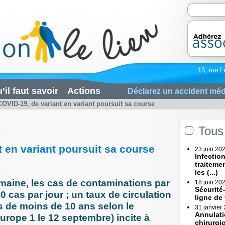
13, rue L
’il faut savoir
Actions
Déclarez un accident méd
COVID-19, de variant en variant poursuit sa course
Tous 
 en variant poursuit sa course
23 juin 20
Infectio
traiteme
les (...)
aine, les cas de contaminations par
18 juin 20
Sécurité
 cas par jour ; un taux de circulation
ligne de
s de moins de 10 ans selon le
31 janvier
Annulati
urope 1 le 12 septembre) incite à
chirurgi