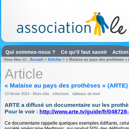
Qui sommes-nous ?
Ce qu’il faut savoir
Action
Vous êtes ici :
Accueil
>
Articles
>
« Malaise au pays des prothèses »
Article
« Malaise au pays des prothèses » (ARTE)
13 février 2014 - Mots-clés :
infections
tableaux de bord
ARTE a diffusé un documentaire sur les proth
Pour le voir :
http://www.arte.tv/guide/fr/048728-.
Ce documentaire rappelle quelques exemples édifiants, celu
société américaine Medtronic, qui produit 50% des défibrilla