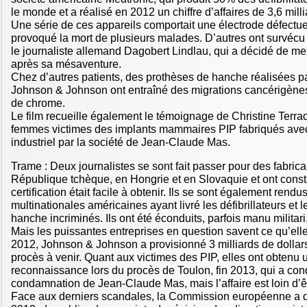
le monde et a réalisé en 2012 un chiffre d’affaires de 3,6 milli
Une série de ces appareils comportait une électrode défectue
provoqué la mort de plusieurs malades. D’autres ont survéc
le journaliste allemand Dagobert Lindlau, qui a décidé de m
après sa mésaventure.
Chez d’autres patients, des prothèses de hanche réalisées p
Johnson & Johnson ont entraîné des migrations cancérigènes 
de chrome.
Le film recueille également le témoignage de Christine Terra
femmes victimes des implants mammaires PIP fabriqués avec 
industriel par la société de Jean-Claude Mas.
Trame : Deux journalistes se sont fait passer pour des fabric
République tchèque, en Hongrie et en Slovaquie et ont cons
certification était facile à obtenir. Ils se sont également rend
multinationales américaines ayant livré les défibrillateurs et 
hanche incriminés. Ils ont été éconduits, parfois manu militari
Mais les puissantes entreprises en question savent ce qu’ell
2012, Johnson & Johnson a provisionné 3 milliards de dollar
procès à venir. Quant aux victimes des PIP, elles ont obtenu 
reconnaissance lors du procès de Toulon, fin 2013, qui a cond
condamnation de Jean-Claude Mas, mais l’affaire est loin d’ê
Face aux derniers scandales, la Commission européenne a d