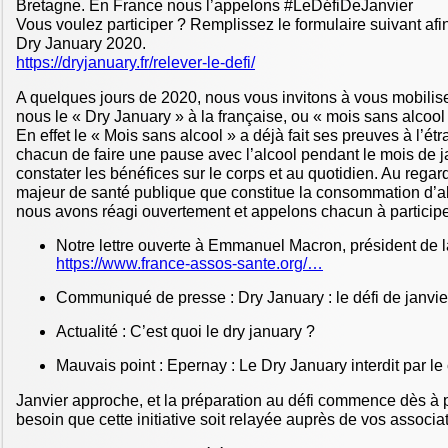
Bretagne. En France nous l’appelons #LeDéfiDeJanvier
Vous voulez participer ? Remplissez le formulaire suivant afin
Dry January 2020.
https://dryjanuary.fr/relever-le-defi/
A quelques jours de 2020, nous vous invitons à vous mobilise
nous le « Dry January » à la française, ou « mois sans alcool
En effet le « Mois sans alcool » a déjà fait ses preuves à l’étr
chacun de faire une pause avec l’alcool pendant le mois de ja
constater les bénéfices sur le corps et au quotidien. Au rega
majeur de santé publique que constitue la consommation d’a
nous avons réagi ouvertement et appelons chacun à participer
Notre lettre ouverte à Emmanuel Macron, président de 
https://www.france-assos-sante.org/…
Communiqué de presse : Dry January : le défi de janvier
Actualité : C’est quoi le dry january ?
Mauvais point : Epernay : Le Dry January interdit par le
Janvier approche, et la préparation au défi commence dès à 
besoin que cette initiative soit relayée auprès de vos associ