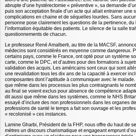
abrupte d’une hystérectomie « préventive », sa demande d’un
puis son acceptation finale d’un acte qui allait entrainer une
complications en chaine et de séquelles lourdes. Sans aucun
personne pose clairement les questions de la pertinence, du 
l’information équitable des patients. Le silence de la salle trah
questionnements de chacun.
Le professeur René Amalberti, au titre de la MACSF, annonc
médecins sont considérés en moyenne comme dangereux. Pou
certains pays, comme le France, ont opté pour un système sof
carte, comme le DPC, et d’autres pour des formations à suje
validation des acquis. Les américains sont ceux qui sont allés
une revalidation tous les dix ans de la capacité à exercer inc
composantes dont l’aptitude à communiquer avec le malade. T
que même dans les processus les plus contraignants le nombr
au final se voient exclus pour absence de compétence adaptée
dit aussi que même dans les systèmes, comme le NHS Britan
essayé d’inclure des non professionnels dans les organes de
professions de santé le temps a fait son ouvrage et les profe
« recolonisé » ces instances.
Lamine Gharbi, Président de la FHP, nous offre du haut de 
mètres un discours charismatique et engageant emprunt d’ou