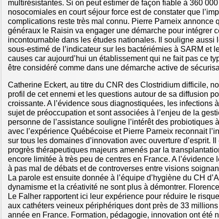
multirésistantes. Si on peut estimer de façon fiable à 360 000 
nosocomiales en court séjour force est de constater que l’im
complications reste très mal connu. Pierre Parneix annonce q
généraux le Raisin va engager une démarche pour intégrer c
incontournable dans les études nationales. Il souligne aussi 
sous-estimé de l’indicateur sur les bactériémies à SARM et l
causes car aujourd’hui un établissement qui ne fait pas ce t
être considéré comme dans une démarche active de sécurisat
Catherine Eckert, au titre du CNR des Clostridium difficile, n
profil de cet ennemi et les questions autour de sa diffusion 
croissante. A l’évidence sous diagnostiquées, les infections à C
sujet de préoccupation et sont associées à l’enjeu de la gest
personne de l’assistance souligne l’intérêt des probiotiques à
avec l’expérience Québécoise et Pierre Parneix reconnait l’i
sur tous les domaines d’innovation avec ouverture d’esprit. I
progrès thérapeutiques majeurs amenés par la transplantatio
encore limitée à très peu de centres en France. A l’évidence l
à pas mal de débats et de controverses entre visions soignante
La parole est ensuite donnée à l’équipe d’hygiène du CH d’Ar
dynamisme et la créativité ne sont plus à démontrer. Floren
Le Falher rapportent ici leur expérience pour réduire le risqu
aux cathéters veineux périphériques dont près de 33 millions
année en France. Formation, pédagogie, innovation ont été 