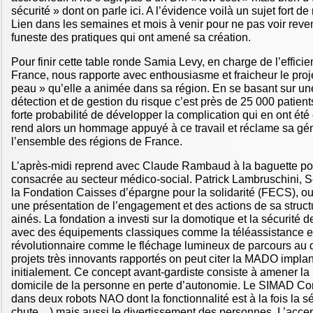
sécurité » dont on parle ici. A l’évidence voilà un sujet fort de
Lien dans les semaines et mois à venir pour ne pas voir reveni
funeste des pratiques qui ont amené sa création.
Pour finir cette table ronde Samia Levy, en charge de l’effici
France, nous rapporte avec enthousiasme et fraicheur le pro
peau » qu’elle a animée dans sa région. En se basant sur une
détection et de gestion du risque c’est près de 25 000 patien
forte probabilité de développer la complication qui en ont été
rend alors un hommage appuyé à ce travail et réclame sa gén
l’ensemble des régions de France.
L’après-midi reprend avec Claude Rambaud à la baguette po
consacrée au secteur médico-social. Patrick Lambruschini, S
la Fondation Caisses d’épargne pour la solidarité (FECS), o
une présentation de l’engagement et des actions de sa structu
ainés. La fondation a investi sur la domotique et la sécurité
avec des équipements classiques comme la téléassistance et
révolutionnaire comme le fléchage lumineux de parcours au d
projets très innovants rapportés on peut citer la MADO impla
initialement. Ce concept avant-gardiste consiste à amener la 
domicile de la personne en perte d’autonomie. Le SIMAD Corr
dans deux robots NAO dont la fonctionnalité est à la fois la sé
chute…) mais aussi le divertissement des personnes. L’accep