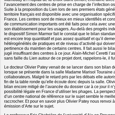
l’avancement des centres de prise en charge de l’infection ost
Suite à la proposition du Lien lors de ses premiers états gén
territoire français est disponible avec une organisation spécifi
France. Les centres sont de mieux en mieux identifiés et consu
de communication importants ont été faits pour cela avec une
son établissement pour les usagers. Au-delà des progrès in
le dispositif Simon Marmor fait le constat que le bilan standa
est encore trop quantitatif et pas assez qualitatif et qu’il dem
hétérogénéités de pratiques et de niveau d’activité qui doiven
pertinence du maintien de certains centres. Il fait aussi le bi
jugé insuffisant des centres à ce jour. Alain-Michel Ceretti l’a
sans faille du Lien autour de ce projet dont, rappelons-le, il fut
Le docteur Olivier Patey venait de se lancer dans son bilan 
lorsque se présente dans la salle Madame Marisol Tourain
collaborateurs. Malgré le retard pris par les débats elle auto
fin de la table ronde qu’elle écoute donc depuis la salle. Oli
bilan encore mitigé de l’avancée du dossier car à ce jour il n’
possibilité légale en France d’utiliser les phages. La perspect
d’un centre national de référence sur le sujet semble le meill
raccrocher. Et pour en savoir plus Olivier Patey nous renvoi 
émission d’Arte sur le sujet.