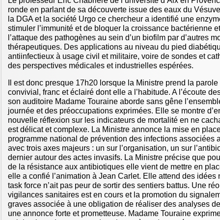
Le professeur Eric Chabrière de l’université d’Aix en Provenc
ronde en parlant de sa découverte issue des eaux du Vésuve
la DGA et la société Urgo ce chercheur a identifié une enz
stimuler l’immunité et de bloquer la croissance bactérienne et 
l’attaque des pathogènes au sein d’un biofilm par d’autres 
thérapeutiques. Des applications au niveau du pied diabéti
antiinfectieux à usage civil et militaire, voire de sondes et ca
des perspectives médicales et industrielles espérées.
Il est donc presque 17h20 lorsque la Ministre prend la parole
convivial, franc et éclairé dont elle a l’habitude. A l’écoute 
son auditoire Madame Touraine aborde sans gêne l’ensemble
journée et des préoccupations exprimées. Elle se montre d’
nouvelle réflexion sur les indicateurs de mortalité en ne cach
est délicat et complexe. La Ministre annonce la mise en plac
programme national de prévention des infections associées
avec trois axes majeurs : un sur l’organisation, un sur l’antibi
dernier autour des actes invasifs. La Ministre précise que pour
de la résistance aux antibiotiques elle vient de mettre en pla
elle a confié l’animation à Jean Carlet. Elle attend des idées
task force n’ait pas peur de sortir des sentiers battus. Une ré
vigilances sanitaires est en cours et la promotion du signa
graves associée à une obligation de réaliser des analyses d
une annonce forte et prometteuse. Madame Touraine exprime 