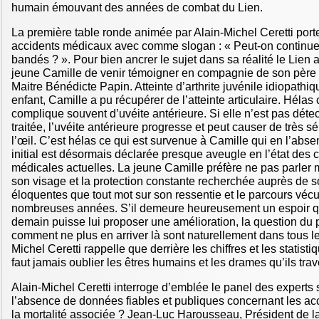
humain émouvant des années de combat du Lien.
La première table ronde animée par Alain-Michel Ceretti port
accidents médicaux avec comme slogan : « Peut-on continue
bandés ? ». Pour bien ancrer le sujet dans sa réalité le Lien
jeune Camille de venir témoigner en compagnie de son père 
Maitre Bénédicte Papin. Atteinte d’arthrite juvénile idiopathiqu
enfant, Camille a pu récupérer de l’atteinte articulaire. Hélas
complique souvent d’uvéite antérieure. Si elle n’est pas détec
traitée, l’uvéite antérieure progresse et peut causer de très
l’œil. C’est hélas ce qui est survenue à Camille qui en l’abse
initial est désormais déclarée presque aveugle en l’état des
médicales actuelles. La jeune Camille préfère ne pas parler 
son visage et la protection constante recherchée auprès de s
éloquentes que tout mot sur son ressentie et le parcours véc
nombreuses années. S’il demeure heureusement un espoir q
demain puisse lui proposer une amélioration, la question du 
comment ne plus en arriver là sont naturellement dans tous les
Michel Ceretti rappelle que derrière les chiffres et les statisti
faut jamais oublier les êtres humains et les drames qu’ils trav
Alain-Michel Ceretti interroge d’emblée le panel des experts 
l’absence de données fiables et publiques concernant les ac
la mortalité associée ? Jean-Luc Harousseau, Président de l