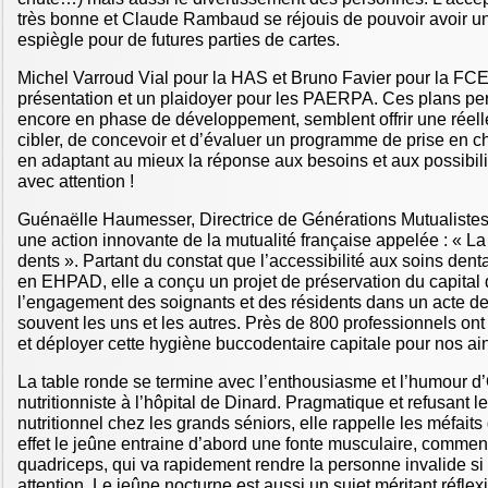
très bonne et Claude Rambaud se réjouis de pouvoir avoir un
espiègle pour de futures parties de cartes.
Michel Varroud Vial pour la HAS et Bruno Favier pour la FCE
présentation et un plaidoyer pour les PAERPA. Ces plans pe
encore en phase de développement, semblent offrir une réell
cibler, de concevoir et d’évaluer un programme de prise en c
en adaptant au mieux la réponse aux besoins et aux possibili
avec attention !
Guénaëlle Haumesser, Directrice de Générations Mutualistes
une action innovante de la mutualité française appelée : « La
dents ». Partant du constat que l’accessibilité aux soins den
en EHPAD, elle a conçu un projet de préservation du capital 
l’engagement des soignants et des résidents dans un acte de
souvent les uns et les autres. Près de 800 professionnels ont
et déployer cette hygiène buccodentaire capitale pour nos ai
La table ronde se termine avec l’enthousiasme et l’humour d’
nutritionniste à l’hôpital de Dinard. Pragmatique et refusant l
nutritionnel chez les grands séniors, elle rappelle les méfaits 
effet le jeûne entraine d’abord une fonte musculaire, commen
quadriceps, qui va rapidement rendre la personne invalide si 
attention. Le jeûne nocturne est aussi un sujet méritant réflexi