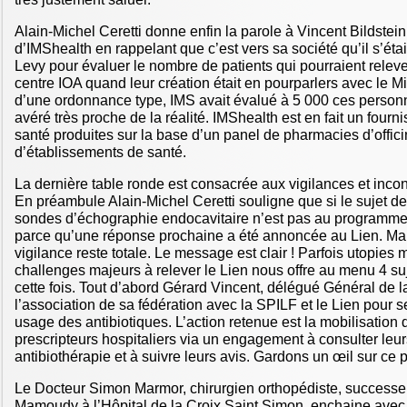
Alain-Michel Ceretti donne enfin la parole à Vincent Bildstei
d’IMShealth en rappelant que c’est vers sa société qu’il s’ét
Levy pour évaluer le nombre de patients qui pourraient rele
centre IOA quand leur création était en pourparlers avec le Mi
d’une ordonnance type, IMS avait évalué à 5 000 ces personnes
avéré très proche de la réalité. IMShealth est en fait un four
santé produites sur la base d’un panel de pharmacies d’offic
d’établissements de santé.
La dernière table ronde est consacrée aux vigilances et incon
En préambule Alain-Michel Ceretti souligne que si le sujet de
sondes d’échographie endocavitaire n’est pas au programme
parce qu’une réponse prochaine a été annoncée au Lien. Mais
vigilance reste totale. Le message est clair ! Parfois utopies
challenges majeurs à relever le Lien nous offre au menu 4 suj
cette fois. Tout d’abord Gérard Vincent, délégué Général de
l’association de sa fédération avec la SPILF et le Lien pour s
usage des antibiotiques. L’action retenue est la mobilisation 
prescripteurs hospitaliers via un engagement à consulter leur
antibiothérapie et à suivre leurs avis. Gardons un œil sur ce p
Le Docteur Simon Marmor, chirurgien orthopédiste, successe
Mamoudy à l’Hôpital de la Croix Saint Simon, enchaine avec