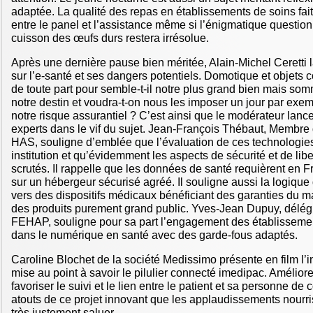
adaptée. La qualité des repas en établissements de soins fai
entre le panel et l’assistance même si l’énigmatique question
cuisson des œufs durs restera irrésolue.
Après une dernière pause bien méritée, Alain-Michel Ceretti 
sur l’e-santé et ses dangers potentiels. Domotique et objets 
de toute part pour semble-t-il notre plus grand bien mais so
notre destin et voudra-t-on nous les imposer un jour par exe
notre risque assurantiel ? C’est ainsi que le modérateur lanc
experts dans le vif du sujet. Jean-François Thébaut, Membre
HAS, souligne d’emblée que l’évaluation de ces technologie
institution et qu’évidemment les aspects de sécurité et de libe
scrutés. Il rappelle que les données de santé requièrent en 
sur un hébergeur sécurisé agréé. Il souligne aussi la logique 
vers des dispositifs médicaux bénéficiant des garanties du
des produits purement grand public. Yves-Jean Dupuy, délég
FEHAP, souligne pour sa part l’engagement des établissemen
dans le numérique en santé avec des garde-fous adaptés.
Caroline Blochet de la société Medissimo présente en film l’i
mise au point à savoir le pilulier connecté imedipac. Améliore
favoriser le suivi et le lien entre le patient et sa personne de
atouts de ce projet innovant que les applaudissements nourris
très justement saluer.