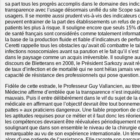
sa part tous les progrès accomplis dans le domaine des indica
transparence avec l’usage désormais unifié du site Scope san
usagers. Il se montre aussi prudent vis-à-vis des indicateurs 
peuvent entrainer de la part des établissements un refus de 
patients les plus à risque. Il souligne encore que seuls 15%
de santé français sont considérés comme totalement informati
la base de la production fluide et fiable d’indicateurs de per
Ceretti rappelle tous les obstacles qu’avait dû combattre le 
infections nosocomiales avant sa parution et le fait qu’il s’e
dans le paysage comme un acquis irréversible. Il souligne a
discours de Bletterans en 2008, le Président Sarkozy avait ré
de taux d’infection et de mortalité qui ne sont hélas jamais 
capacité de résistance des professionnels qui pose question.
Fidèle de cette estrade, le Professeur Guy Vallancien, au tit
Médecine affirme d’emblée que la transparence n’est inquiét
mauvais. Puis il entre délibérément dans le vif du sujet de l
médicale en affirmant que l’objectif devrait être tout bonneme
pattes » aux praticiens dangereux. Une faible proportion de c
les aptitudes requises pour ce métier et il faut donc les réorien
les compétences devraient être réévaluées périodiquement m
soulignant que dans son ensemble le niveau de la chirurgie 
remarquable au vu de son expérience internationale. Un témo
alors d’une patiente de l’assistance. Elle raconte son parcour