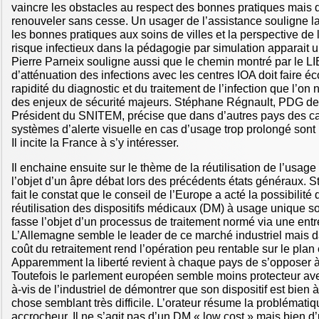
vaincre les obstacles au respect des bonnes pratiques mais q
renouveler sans cesse. Un usager de l’assistance souligne l
les bonnes pratiques aux soins de villes et la perspective de l
risque infectieux dans la pédagogie par simulation apparait u
Pierre Parneix souligne aussi que le chemin montré par le L
d’atténuation des infections avec les centres IOA doit faire éco
rapidité du diagnostic et du traitement de l’infection que l’on 
des enjeux de sécurité majeurs. Stéphane Régnault, PDG de 
Président du SNITEM, précise que dans d’autres pays des ca
systèmes d’alerte visuelle en cas d’usage trop prolongé sont 
Il incite la France à s’y intéresser.
Il enchaine ensuite sur le thème de la réutilisation de l’usage 
l’objet d’un âpre débat lors des précédents états généraux.
fait le constat que le conseil de l’Europe a acté la possibilité
réutilisation des dispositifs médicaux (DM) à usage unique s
fasse l’objet d’un processus de traitement normé via une entr
L’Allemagne semble le leader de ce marché industriel mais d
coût du retraitement rend l’opération peu rentable sur le pla
Apparemment la liberté revient à chaque pays de s’opposer à 
Toutefois le parlement européen semble moins protecteur av
à-vis de l’industriel de démontrer que son dispositif est bien
chose semblant très difficile. L’orateur résume la problémati
accrocheur. Il ne s’agit pas d’un DM « low cost » mais bien 