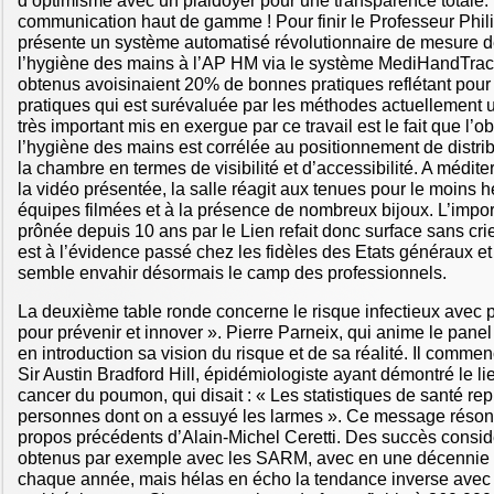
d’optimisme avec un plaidoyer pour une transparence totale.
communication haut de gamme ! Pour finir le Professeur Phi
présente un système automatisé révolutionnaire de mesure d
l’hygiène des mains à l’AP HM via le système MediHandTrace
obtenus avoisinaient 20% de bonnes pratiques reflétant pour l
pratiques qui est surévaluée par les méthodes actuellement ut
très important mis en exergue par ce travail est le fait que l’
l’hygiène des mains est corrélée au positionnement de distr
la chambre en termes de visibilité et d’accessibilité. A méditer
la vidéo présentée, la salle réagit aux tenues pour le moins h
équipes filmées et à la présence de nombreux bijoux. L’impor
prônée depuis 10 ans par le Lien refait donc surface sans cr
est à l’évidence passé chez les fidèles des Etats généraux et 
semble envahir désormais le camp des professionnels.
La deuxième table ronde concerne le risque infectieux avec pou
pour prévenir et innover ». Pierre Parneix, qui anime le panel
en introduction sa vision du risque et de sa réalité. Il comme
Sir Austin Bradford Hill, épidémiologiste ayant démontré le li
cancer du poumon, qui disait : « Les statistiques de santé re
personnes dont on a essuyé les larmes ». Ce message réso
propos précédents d’Alain-Michel Ceretti. Des succès consid
obtenus par exemple avec les SARM, avec en une décennie 
chaque année, mais hélas en écho la tendance inverse avec 