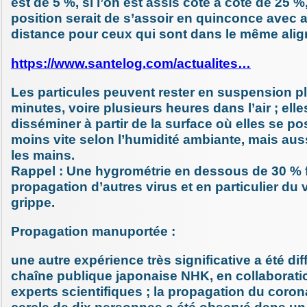
est de 5 %, si l’on est assis côte à côte de 25 %,
position serait de s’assoir en quinconce avec 
distance pour ceux qui sont dans le même ali
https://www.santelog.com/actualites…
Les particules peuvent rester en suspension p
minutes, voire plusieurs heures dans l’air ; ell
disséminer à partir de la surface où elles se po
moins vite selon l’humidité ambiante, mais aus
les mains.
Rappel : Une hygrométrie en dessous de 30 % f
propagation d’autres virus et en particulier du v
grippe.
Propagation manuportée :
une autre expérience très significative a été dif
chaîne publique japonaise NHK, en collaborati
experts scientifiques ; la propagation du coro