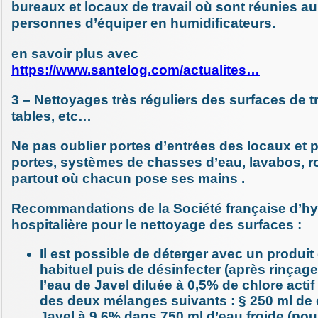
bureaux et locaux de travail où sont réunies a
personnes d’équiper en humidificateurs.
en savoir plus avec
https://www.santelog.com/actualites…
3 – Nettoyages très réguliers des surfaces de tr
tables, etc…
Ne pas oublier portes d’entrées des locaux et 
portes, systèmes de chasses d’eau, lavabos, r
partout où chacun pose ses mains .
Recommandations de la Société française d’h
hospitalière pour le nettoyage des surfaces :
Il est possible de déterger avec un produit
habituel puis de désinfecter (après rinçag
l’eau de Javel diluée à 0,5% de chlore actif
des deux mélanges suivants : § 250 ml de
Javel à 9,6% dans 750 ml d’eau froide (pou