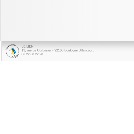
LE LIEN
13, rue Le Corbusier - 92100 Boulogne Billancourt
06 22 60 22 28