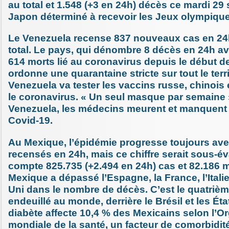
au total et 1.548 (+3 en 24h) décès ce mardi 29
Japon déterminé à recevoir les Jeux olympique
Le Venezuela recense 837 nouveaux cas en 24h
total. Le pays, qui dénombre 8 décès en 24h av
614 morts lié au coronavirus depuis le début d
ordonne une quarantaine stricte sur tout le terri
Venezuela va tester les vaccins russe, chinois 
le coronavirus. « Un seul masque par semaine 
Venezuela, les médecins meurent et manquent 
Covid-19.
Au Mexique, l’épidémie progresse toujours av
recensés en 24h, mais ce chiffre serait sous-é
compte 825.735 (+2.494 en 24h) cas et 82.186 mo
Mexique a dépassé l’Espagne, la France, l’Itali
Uni dans le nombre de décès. C’est le quatrièm
endeuillé au monde, derrière le Brésil et les Éta
diabète affecte 10,4 % des Mexicains selon l’O
mondiale de la santé, un facteur de comorbidit