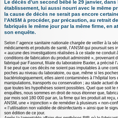
Le décès d’un second bébé le 29 janvier, dans
établissement, lui aussi nourri avec le même pr
la cause de décès ne serait pas encore certai
l’ANSM à procéder, par précaution, au retrait d
fabriqués le même jour par la même firme, en at
son enquête.
Selon l’ agence sanitaire nationale chargée de veiller à la sé
médicaments et produits de santé, l’ANSM qui poursuit ses in
« aucune des investigations réalisées à ce stade ne conduit 
conditions de fabrication du produit administré », provenant 
fabriqué par Fasonut, filiale du laboratoire Baxter, a précisé
Il se peut que ces décès ne soient pas imputables à une con
poches au niveau du laboratoire, ou que, même si les poches
bactériologiquement, elles aient contaminées à l’hôpital lors 
manipulations, transports ou conservation ; au stade actuel d
que toutes les hypothèses soient possibles. Quel que soit le 
enquêtes, nous sommes en droit de nous étonner que, fabric
par mois soit 180 000 par an, la firme qui les produit ait reçu, d
ANSM, une « injonction » de remédier à plusieurs « non-conf
« l’utilisation non validée de désinfectants » ainsi que le s
son édition de ce jour.
Après la lamentable affaire des prothèses PIP, où le fabricant n